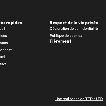
ès rapides
Respect de la vie privée
eil
Déclaration de confidentialité
ices
Politique de cookies
Fièrement
ropos
Podcast
uel
tact
Une réalisation de TED et ED