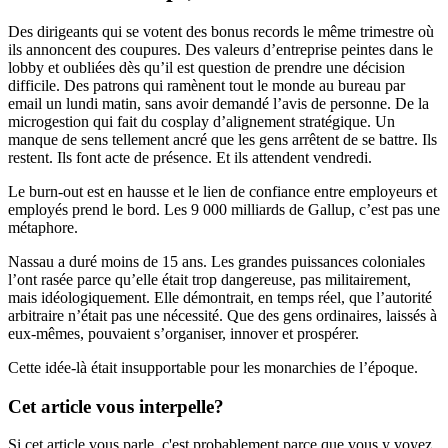
Des dirigeants qui se votent des bonus records le même trimestre où
ils annoncent des coupures. Des valeurs d’entreprise peintes dans le
lobby et oubliées dès qu’il est question de prendre une décision
difficile. Des patrons qui ramènent tout le monde au bureau par
email un lundi matin, sans avoir demandé l’avis de personne. De la
microgestion qui fait du cosplay d’alignement stratégique. Un
manque de sens tellement ancré que les gens arrêtent de se battre. Ils
restent. Ils font acte de présence. Et ils attendent vendredi.
Le burn-out est en hausse et le lien de confiance entre employeurs et
employés prend le bord. Les 9 000 milliards de Gallup, c’est pas une
métaphore.
Nassau a duré moins de 15 ans. Les grandes puissances coloniales
l’ont rasée parce qu’elle était trop dangereuse, pas militairement,
mais idéologiquement. Elle démontrait, en temps réel, que l’autorité
arbitraire n’était pas une nécessité. Que des gens ordinaires, laissés à
eux-mêmes, pouvaient s’organiser, innover et prospérer.
Cette idée-là était insupportable pour les monarchies de l’époque.
Cet article vous interpelle?
Si cet article vous parle, c'est probablement parce que vous y voyez