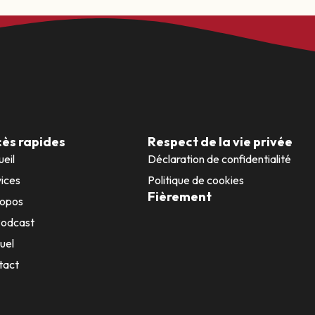
ès rapides
Respect de la vie privée
eil
Déclaration de confidentialité
ices
Politique de cookies
Fièrement
ropos
Podcast
uel
tact